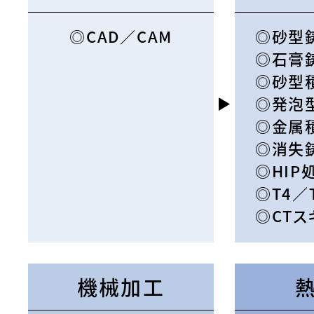
CAD／CAM
砂型
石膏
砂型
発泡
金属
消失
HIP
T4／
CTス
機械加工