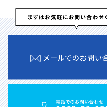
わくわくチャレンジ活動
リバースエンジニアリング
多彩な加工技術
短納期生産準備
高精度部品加工