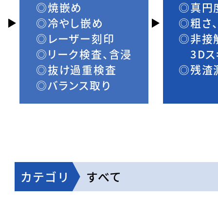
焼嵌め
真円
冷やし嵌め
粗さ
レーザー刻印
非接
リーク検査、含浸
3D
抜け過重検査
残渣
バランス取り
カテゴリ