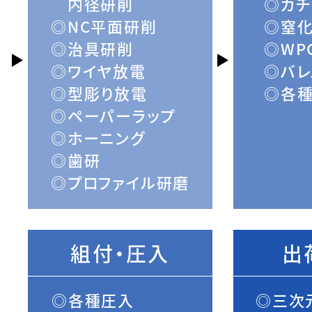
内径研削
カチ
NC平面研削
窒
治具研削
WP
ワイヤ放電
バレ
型彫り放電
各種
ペーパーラップ
ホーニング
歯研
プロファイル研磨
組付・圧入
出
各種圧入
三次