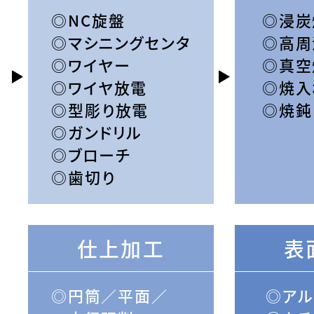
NC旋盤
浸炭
マシニングセンタ
高周
ワイヤー
真空
ワイヤ放電
焼入
型彫り放電
焼鈍
ガンドリル
ブローチ
歯切り
仕上加工
表
円筒／平面／
アル