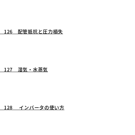
 vol.29 1人当たりのエネルギー使用量
 126 配管抵抗と圧力損失
 127 湿気・水蒸気
 128 インバータの使い方