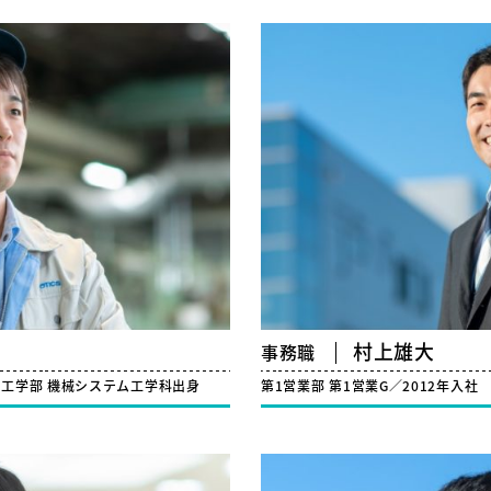
村上雄大
事務職
理工学部 機械システム工学科出身
第1営業部 第1営業G／2012年入