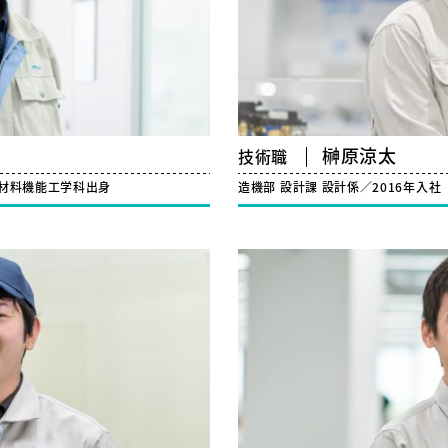
榊原涼太
技術職
 材料機能工学科出身
造機部 設計課 設計係／2016年入