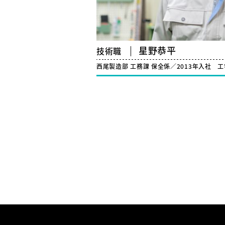
星野恭平
技術職
西尾製造部 工務課 保全係／2013年入社
工